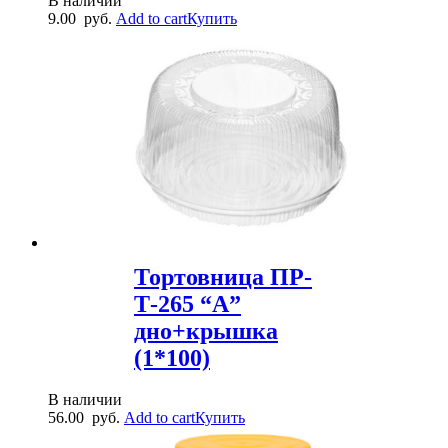
В наличии
9.00
руб.
Add to cart
Купить
Тортовница ПР-
Т-265 “А”
дно+крышка
(1*100)
В наличии
56.00
руб.
Add to cart
Купить