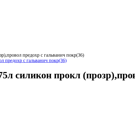
зр),провол предохр с гальванич покр(36)
75л силикон прокл (прозр),про